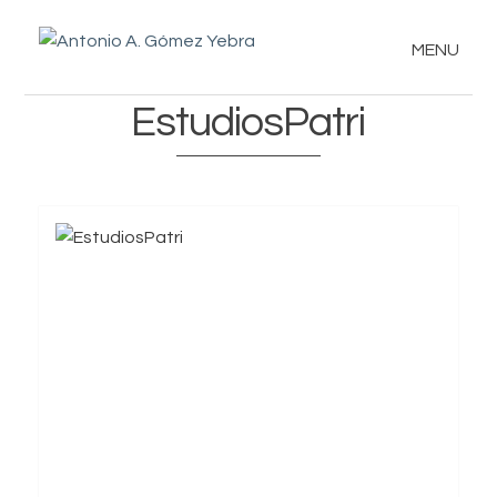
MENU
EstudiosPatri