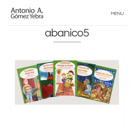
MENU
abanico5