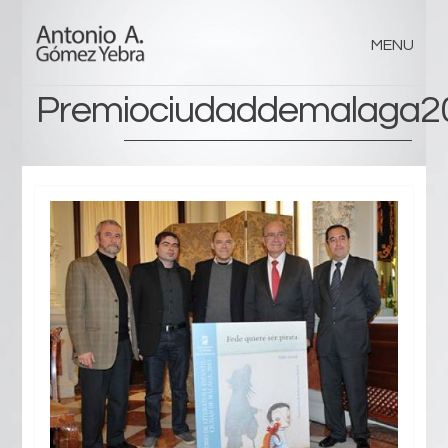
MENU
Premiociudaddemalaga2